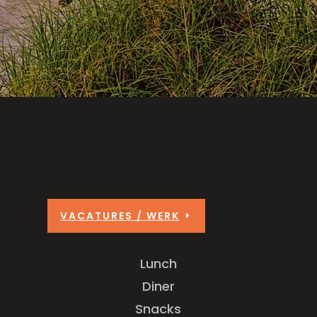
VACATURES / WERK
Lunch
Diner
Snacks