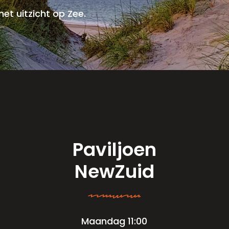
et uitzicht op Zee.
Paviljoen
NewZuid
oqoijvasai
Maandag 11:00