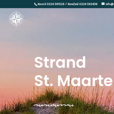
Noord 0224 561529 / NewZuid 0224 562436
info@
Strand
St. Maart
sasdfaksjd