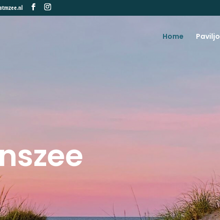
stmzee.nl
Home
Pavilj
enszee