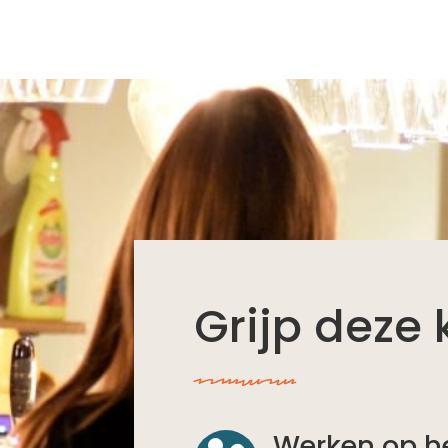
Grijp deze
oqoijvasai
Werken op h