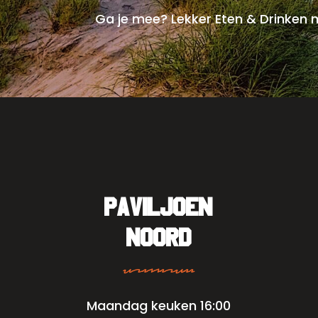
Ga je mee? Lekker Eten & Drinken m
PAVILJOEN
NOORD
asjkkjsdhf
Maandag keuken 16:00