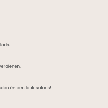
aris.
verdienen.
en én een leuk salaris!