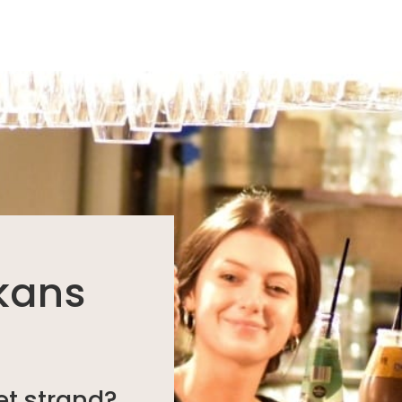
 kans
et strand?