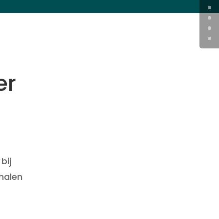
er
bij
 halen