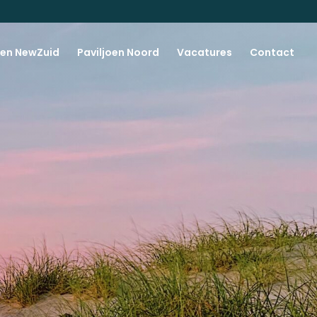
oen NewZuid
Paviljoen Noord
Vacatures
Contact