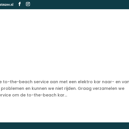
stmzee.nl
Home
Pavilj
e to-the-beach service aan met een elektro kar naar- en va
 problemen en kunnen we niet rijden. Graag verzamelen we
ervice om de to-the-beach kar...