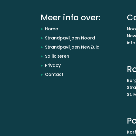
Meer info over:
C
Home
Noo
New
Strandpaviljoen Noord
inf
Strandpaviljoen NewZuid
Solliciteren
Privacy
R
Contact
Bur
Stra
St.
Po
Kor