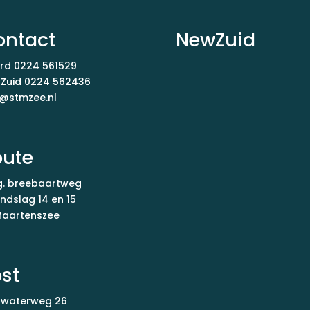
ontact
NewZuid
rd
0224 561529
Zuid
0224 562436
o@stmzee.nl
oute
g. breebaartweg
ndslag 14 en 15
 Maartenszee
st
fwaterweg 26